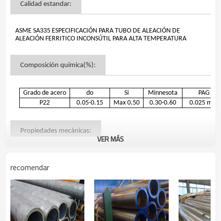
Calidad estandar:
ASME SA335 ESPECIFICACIÓN PARA TUBO DE ALEACIÓN DE
ALEACIÓN FERRITICO INCONSÚTIL PARA ALTA TEMPERATURA
Composición química(%):
Grado de acero
do
Si
Minnesota
PAG
P22
0.05-0.15
Max 0.50
0.30-0.60
0.025 max
Propiedades mecánicas:
VER MÁS
Resistencia a la tracción
Fuerza de rendimien
recomendar
Grado de acero
ksi
MPa
ksi
MP
P22
60
415
30
20
Rango de tamaño: