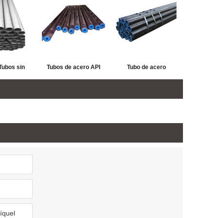
Tubos sin
Tubos de acero API
Tubo de acero
de aleación
5CRA S41426 Super
inoxidable sin
nte a la
13Cr 95KSI / 110KSI
soldadura API 5CRA
n para el
para acoplamiento a
S31803 Duplex
iento de
chorro / flujo
e la carcasa