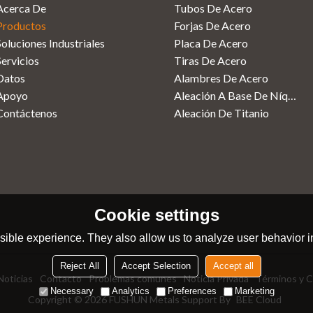
Acerca De
Tubos De Acero
Productos
Forjas De Acero
Soluciones Industriales
Placa De Acero
Servicios
Tiras De Acero
Datos
Alambres De Acero
Apoyo
Aleación A Base De Níquel
Contáctenos
Aleación De Titanio
Cookie settings
ible experience. They also allow us to analyze user behavior in
Reject All
Accept Selection
Accept all
Noticias
Contacto
Problemas comunes
Noticia Privada
Términos y C
Necessary
Analytics
Preferences
Marketing
Copyright © 2026
FUSHUN Metals
Support By
BEE Cloud