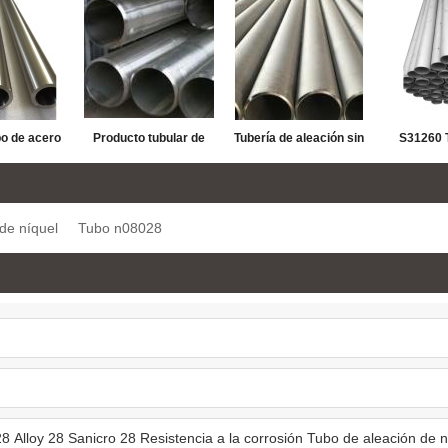
bo de acero
Producto tubular de
Tubería de aleación sin
S31260 
n con base
pared gruesa sin
soldadura API 5CRA
soldadura 
autenítico
costura N08135 para
N08535 CAR
resiste
de níquel
Tubo n08028
A N06985
piezas en blanco de
resistente a la
corrosió
ubo CRA
acoplamiento
corrosión
acoplam
tuberías d