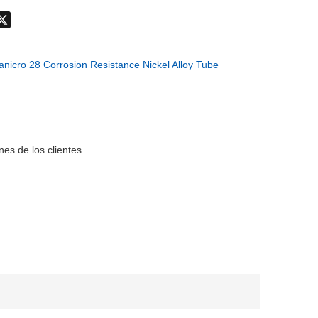
don
hatsApp
X
nicro 28 Corrosion Resistance Nickel Alloy Tube
es de los clientes