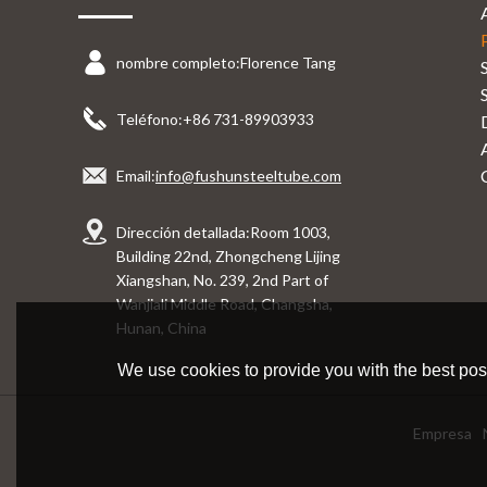
nombre completo:
Florence Tang
Teléfono:
+86 731-89903933
Email:
info@fushunsteeltube.com
Dirección detallada:
Room 1003,
Building 22nd, Zhongcheng Lijing
Xiangshan, No. 239, 2nd Part of
Wanjiali Middle Road, Changsha,
Hunan, China
We use cookies to provide you with the best poss
Empresa