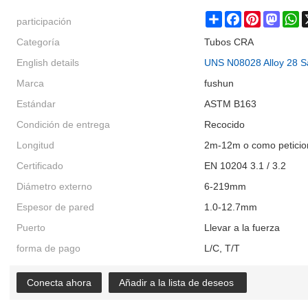
participación
Share
Facebook
Pinterest
Masto
W
Categoría
Tubos CRA
English details
UNS N08028 Alloy 28 Sa
Marca
fushun
Estándar
ASTM B163
Condición de entrega
Recocido
Longitud
2m-12m o como peticion
Certificado
EN 10204 3.1 / 3.2
Diámetro externo
6-219mm
Espesor de pared
1.0-12.7mm
Puerto
Llevar a la fuerza
forma de pago
L/C, T/T
Conecta ahora
Añadir a la lista de deseos