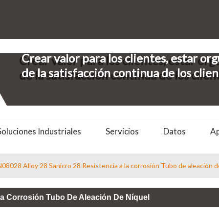
Crear valor para los clientes, estar org
de la satisfacción continua de los clie
Soluciones Industriales
Servicios
Datos
A
08028 Alloy 28 Sanicro 28 Resistencia a la corrosión Tubo de aleación d
La Corrosión Tubo De Aleación De Níquel