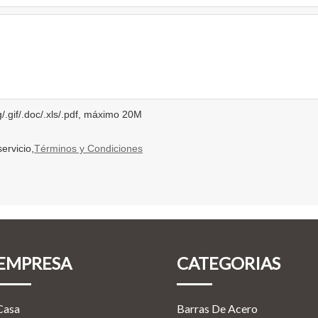
g/.gif/.doc/.xls/.pdf, máximo 20M
ervicio,
Términos y Condiciones
EMPRESA
CATEGORIAS
Casa
Barras De Acero