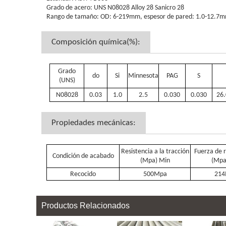
Grado de acero: UNS N08028 Alloy 28 Sanicro 28
Rango de tamaño: OD: 6-219mm, espesor de pared: 1.0-12.7
Composición química(%):
Grado
do
Si
Minnesota
PAG
S
(UNS)
N08028
0.03
1.0
2.5
0.030
0.030
26.
Propiedades mecánicas:
Resistencia a la tracción
Fuerza de 
Condición de acabado
(Mpa) Min
(Mpa
Recocido
500Mpa
21
Productos Relacionados