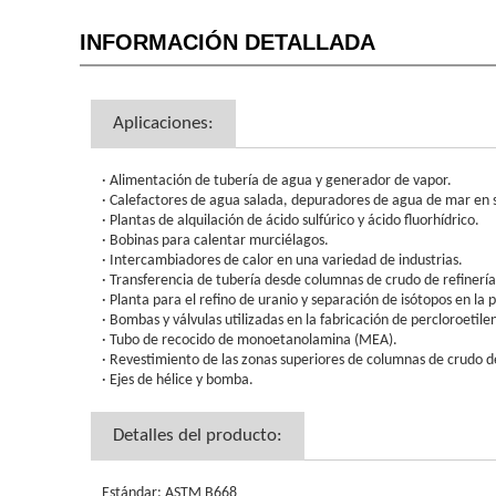
INFORMACIÓN DETALLADA
Aplicaciones:
· Alimentación de tubería de agua y generador de vapor.
· Calefactores de agua salada, depuradores de agua de mar en s
· Plantas de alquilación de ácido sulfúrico y ácido fluorhídrico.
· Bobinas para calentar murciélagos.
· Intercambiadores de calor en una variedad de industrias.
· Transferencia de tubería desde columnas de crudo de refinería
· Planta para el refino de uranio y separación de isótopos en la
· Bombas y válvulas utilizadas en la fabricación de percloroetilen
· Tubo de recocido de monoetanolamina (MEA).
· Revestimiento de las zonas superiores de columnas de crudo de
· Ejes de hélice y bomba.
Detalles del producto:
Estándar: ASTM B668