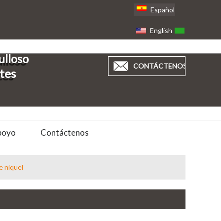
Español
English
العربية
ulloso
CONTÁCTENOS
ntes
poyo
Contáctenos
e níquel