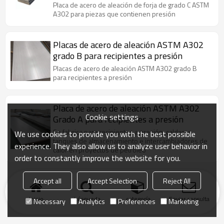
contienen presión
Placa de acero de aleación de forja de grado C ASTM
A302 para piezas que contienen presión
Placas de acero de aleación ASTM A302
grado B para recipientes a presión
Placas de acero de aleación ASTM A302 grado B
para recipientes a presión
Placa de acero de aleación ASTM A302
Cookie settings
Grado A para recipientes a presión
Se fabrica para recipientes a presión, calderas,
We use cookies to provide you with the best possible
tanques de almacenamiento e intercambiadores de
experience. They also allow us to analyze user behavior in
calor en proyectos de petróleo
order to constantly improve the website for you.
Accept all
Accept Selection
Reject All
Inicio
búsqueda
categoría
Enviar consulta
Necessary
Analytics
Preferences
Marketing