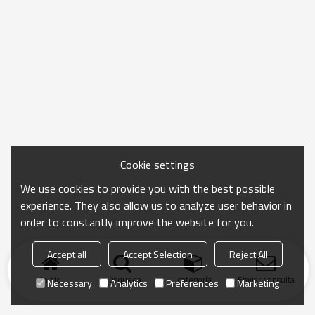
Cookie settings
We use cookies to provide you with the best possible
experience. They also allow us to analyze user behavior in
order to constantly improve the website for you.
Accept all
Accept Selection
Reject All
Inicio
búsqueda
categoría
Enviar consulta
Necessary
Analytics
Preferences
Marketing