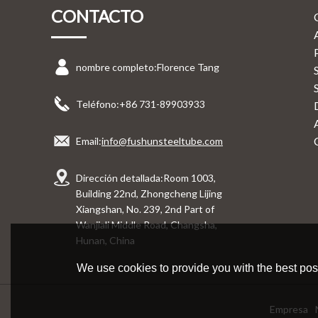
CONTACTO
nombre completo:
Florence Tang
Teléfono:
+86 731-89903933
Email:
info@fushunsteeltube.com
Dirección detallada:
Room 1003,
Building 22nd, Zhongcheng Lijing
Xiangshan, No. 239, 2nd Part of
Wanjiali Middle Road, Changsha,
Hunan, China
We use cookies to provide you with the best poss
Empresa