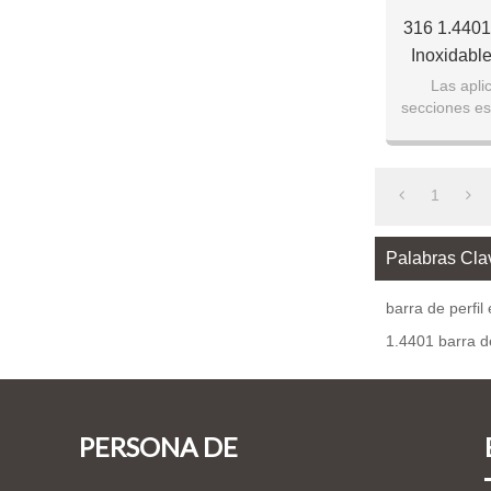
316 1.440
Inoxidable
Extracción
Las apli
secciones es
estirado en f
1
Palabras Cla
barra de perfil 
1.4401 barra de
PERSONA DE