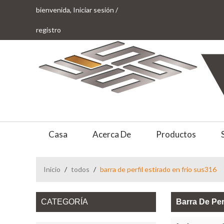
bienvenida,
Iniciar sesión
/
registro
Casa
Acerca De
Productos
Inicio
/
todos
/
barra de perfil estirado en frio sus316
CATEGORÍA
Barra De Per