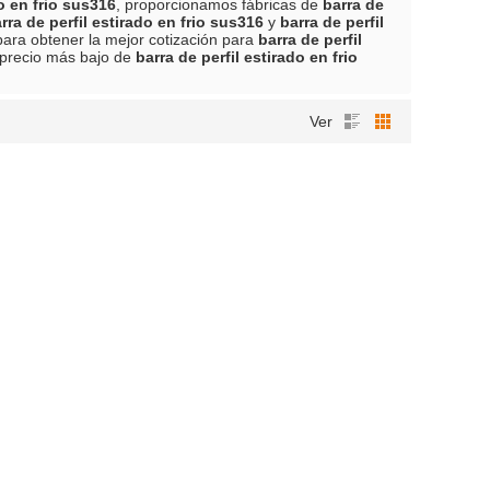
do en frio sus316
, proporcionamos fábricas de
barra de
rra de perfil estirado en frio sus316
y
barra de perfil
ara obtener la mejor cotización para
barra de perfil
precio más bajo de
barra de perfil estirado en frio
Ver