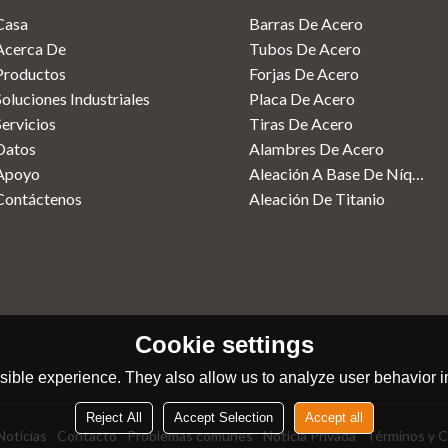
Casa
Barras De Acero
Acerca De
Tubos De Acero
Productos
Forjas De Acero
Soluciones Industriales
Placa De Acero
Servicios
Tiras De Acero
Datos
Alambres De Acero
Apoyo
Aleación A Base De Níquel
Contáctenos
Aleación De Titanio
Cookie settings
ible experience. They also allow us to analyze user behavior in
Reject All
Accept Selection
Accept all
Noticias
Contacto
Problemas comunes
Noticia Privada
Términos y C