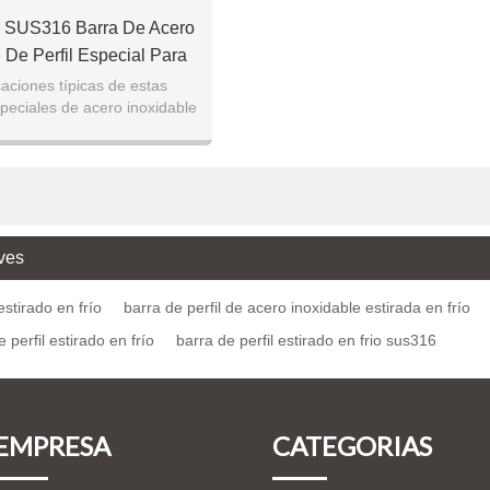
1 SUS316 Barra De Acero
 De Perfil Especial Para
 Lineal Para Guía Lineal
caciones típicas de estas
peciales de acero inoxidable
río incluyen piezas de bomba,
vástagos
ves
estirado en frío
barra de perfil de acero inoxidable estirada en frío
 perfil estirado en frío
barra de perfil estirado en frio sus316
EMPRESA
CATEGORIAS