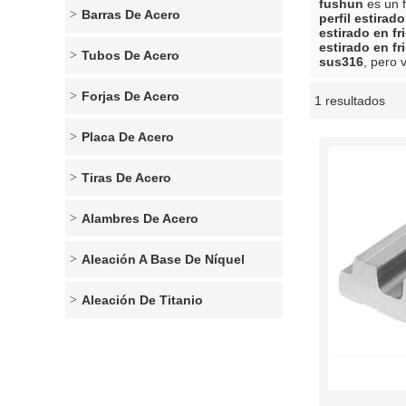
fushun
es un f
Barras De Acero
perfil estirad
estirado en fr
estirado en fr
Tubos De Acero
sus316
, pero 
Forjas De Acero
1 resultados
escaparate
Placa De Acero
Tiras De Acero
Alambres De Acero
Aleación A Base De Níquel
Aleación De Titanio